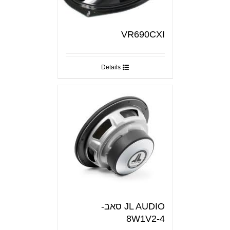
VR690CXI
Details
JL AUDIO סאב-
8W1V2-4