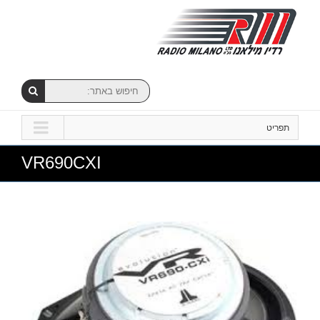
תפריט
VR690CXI