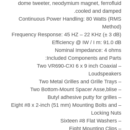
dome tweeter, neodymium magnet, ferrofluid
cooled and damped.
Continuous Power Handling: 80 Watts (RMS
Method)
Frequency Response: 45 HZ – 22 KHz (± 3 dB)
Efficiency @ IW / I m: 91.0 dB
Nominal Impedance: 4 ohms
Included Components and Parts:
– Two VR690-CXI 6 x 9 inch Coaxial
Loudspeakers
– Two Metal Grilles and Grille Trays
– Two Bottom-Mount Spacer Asse,blise
– Butyl adhesive putty for grilles
– Eight #8 x 2-inch (51 mm) Mounting Bolts and
Locking Nuts
– Sixteen #8 Flat Washers
– Eight Mounting Clips