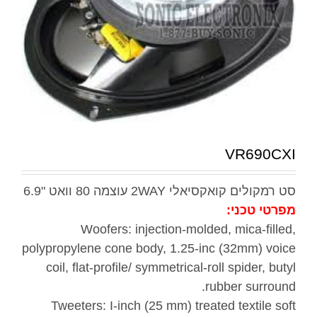
VR690CXI
סט רמקולים קואקסיאלי 2WAY עוצמה 80 וואט "6.9
מפרטי טכני:
Woofers: injection-molded, mica-filled,
polypropylene cone body, 1.25-inc (32mm) voice
coil, flat-profile/ symmetrical-roll spider, butyl
rubber surround.
Tweeters: I-inch (25 mm) treated textile soft