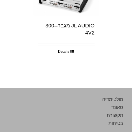
JL AUDIO מגבר-300-
4V2
Details
מולטימדיה
סאונד
תקשורת
בטיחות