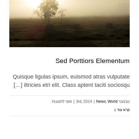
Sed Porttiors Elementum
Quisque ligulas ipsum, euismod atras vulputate
iltricies etri elit. Class aptent taciti sociosqu […]
Sed Porttiors Elementum
News
World
על
נובמבר 3rd, 2014
World
,
News
|
|
סגור לתגובות
Sed
קרא עוד
Porttiors
Elementum