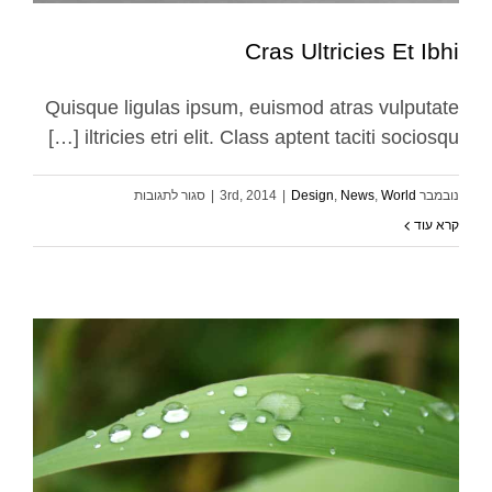
Cras Ultricies Et Ibhi
Quisque ligulas ipsum, euismod atras vulputate
iltricies etri elit. Class aptent taciti sociosqu […]
Cras Ultricies Et Ibhi
Design
News
World
על
נובמבר 3rd, 2014
World
,
News
,
Design
|
|
סגור לתגובות
Cras
קרא עוד
Ultricies
Et
Ibhi