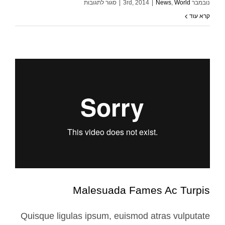
על
נובמבר 3rd, 2014
World
,
News
|
|
סגור לתגובות
Fusce
קרא עוד
Fusce Tincidunt Augue
Tincidunt
News
World
Augue
Malesuada Fames Ac Turpis
Quisque ligulas ipsum, euismod atras vulputate