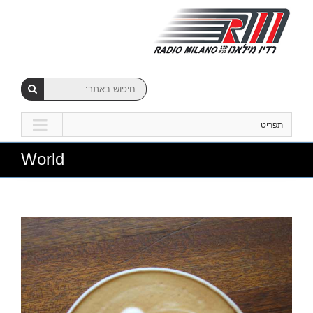
תפריט
World