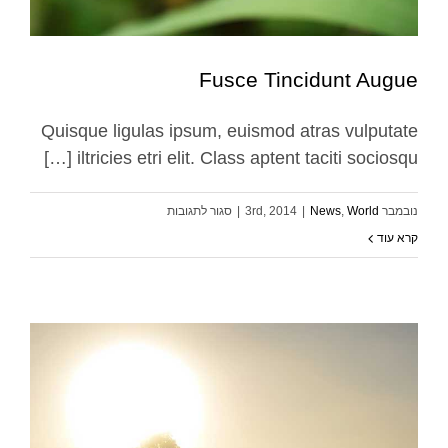
Fusce Tincidunt Augue
Quisque ligulas ipsum, euismod atras vulputate
Fusce Tincidunt Augue
iltricies etri elit. Class aptent taciti sociosqu […]
News
World
על
נובמבר 3rd, 2014
World
,
News
|
|
סגור לתגובות
Fusce
קרא עוד
Tincidunt
Augue