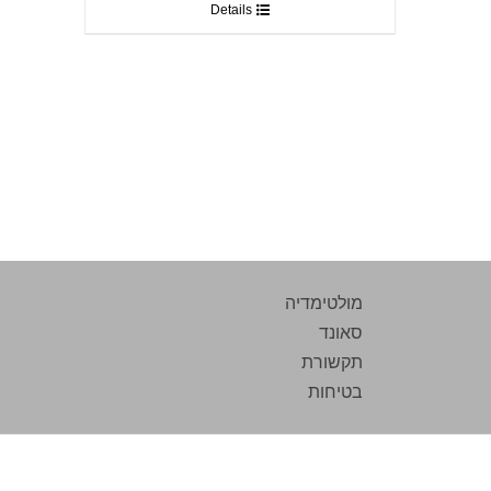
Details
מולטימדיה
סאונד
תקשורת
בטיחות
בית רדיו מילאנו, הקישון 12 א.ת. בני ברק | טלפון: 03-6164748