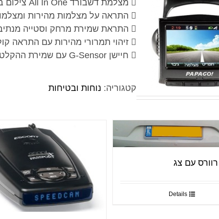
 מצלמת דשבורד All In One צילום באיכות Full HD 1080P
 התראה על מצלמות מהירות ומצלמות אכיפת תנועה GPS
 התראת שמירת מרחק וסטייה מנתיב
 זיהוי תמרורי מהירות עם התראה קולית וחזותית
 חיישן G-Sensor עם שמירת ההקלטה אוטומטית במצבי חירום
קטגוריה:
נוחות ובטיחות
רוורס עם צג
Details