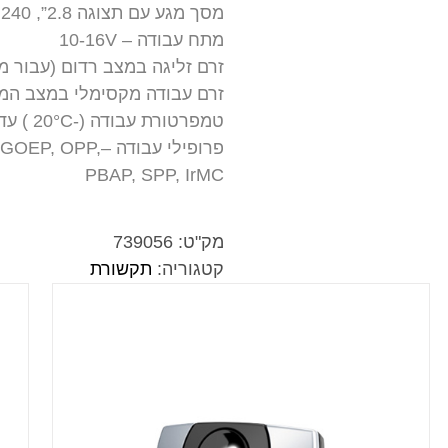
מסך מגע עם תצוגה 2.8”, 240×320 pixels QVGA TFT 65,000 colours
מתח עבודה – 10-16V
זרם זליגה במצב רדום (עבור מתח הפעלה של5V
זרם עבודה מקסימלי במצב המתנה –500mA, בזמן שיחה פעילה
טמפרטורת עבודה (-20°C ) עד +70°C
פרופילי עבודה –
PBAP, SPP, IrMC
מק"ט:
739056
קטגוריה:
תקשורת