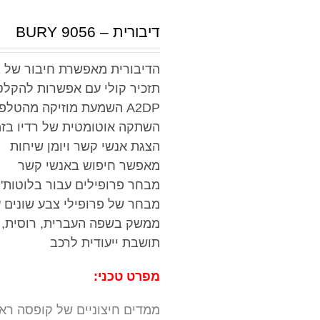
דיבורית – BURY 9056
הדיבורית מאפשרת חיבור של 2 מכשירים בו זמנית
תזכיר קולי עם אפשרות להקלט
A2DP השמעת מוזיקה מהטלפון הנייד (אופציונאלי)
השתקה אוטומטית של רדיו בזמ
הצגת אנשי קשר ויומן שיחות
מאפשר חיפוש באנשי קשר
מבחר פרופילים עבור בלוטות'
מבחר של פרופילי צבע שונים 
ממשק בשפה העברית, רוסית, א
תושבת ייעודית לרכב
מפרט טכני:
ממדים חיצוניים של קופסה ראשית – 58X22