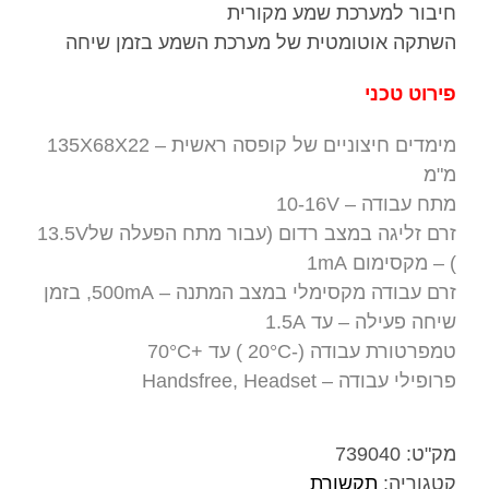
חיבור למערכת שמע מקורית
השתקה אוטומטית של מערכת השמע בזמן שיחה
פירוט טכני
מימדים חיצוניים של קופסה ראשית – 135X68X22
מ"מ
מתח עבודה – 10-16V
זרם זליגה במצב רדום (עבור מתח הפעלה של13.5V
) – מקסימום 1mA
זרם עבודה מקסימלי במצב המתנה – 500mA, בזמן
שיחה פעילה – עד 1.5A
טמפרטורת עבודה (-20°C ) עד +70°C
פרופילי עבודה – Handsfree, Headset
מק"ט:
739040
קטגוריה:
תקשורת