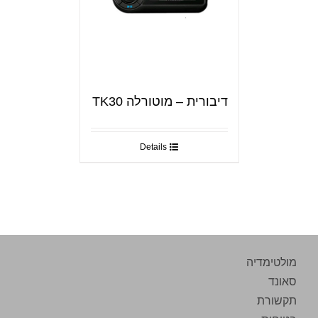
דיבורית – מוטורלה TK30
Details
מולטימדיה
סאונד
תקשורת