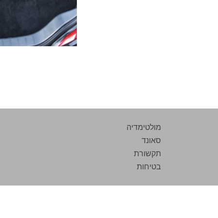
מולטימדיה
סאונד
תקשורת
בטיחות
בית רדיו מילאנו, הקישון 12 א.ת. בני ברק | טלפון: 03-6164748
© 2015 כל הזכויות שמורות. רדיו מילאנו בע״מ.
בניית אתרים
- קהונה